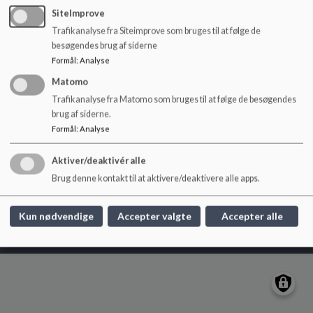
o
SiteImprove
Niels Ebbesens Vej 10, 1911 Frb C. og Filippavej
l
Trafikanalyse fra Siteimprove som bruges til at følge de
2 - 4, 1928 Frb C
d
besøgendes brug af siderne
e
skolenvedsoerne@frederiksberg.dk
Formål
:
Analyse
t
+45 3821 0150
Matomo
EAN NR.
5798009172051
Trafikanalyse fra Matomo som bruges til at følge de besøgendes
webtilgængelighed
brug af siderne.
Sitemap
Formål
:
Analyse
Aktiver/deaktivér alle
Brug denne kontakt til at aktivere/deaktivere alle apps.
Cookie politik
Kun nødvendige
Accepter valgte
Accepter alle