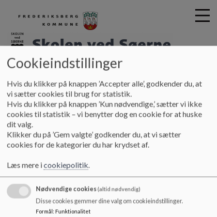
Cookieindstillinger
.
G
Hvis du klikker på knappen ’Accepter alle’, godkender du, at
å
Vores skole
Profil
Skolens organisering i
vi sætter cookies til brug for statistik.
t
Hvis du klikker på knappen ’Kun nødvendige,’ sætter vi ikke
årgangsteams
i
cookies til statistik – vi benytter dog en cookie for at huske
l
dit valg.
h
Skolens organisering i årgangsteams
Klikker du på ’Gem valgte’ godkender du, at vi sætter
o
cookies for de kategorier du har krydset af.
v
e
Afventer.
Læs mere i
cookiepolitik
.
d
i
Nødvendige cookies
n
(altid nødvendig)
d
Disse cookies gemmer dine valg om cookieindstillinger.
h
Formål
:
Funktionalitet
Skolen ved Søerne