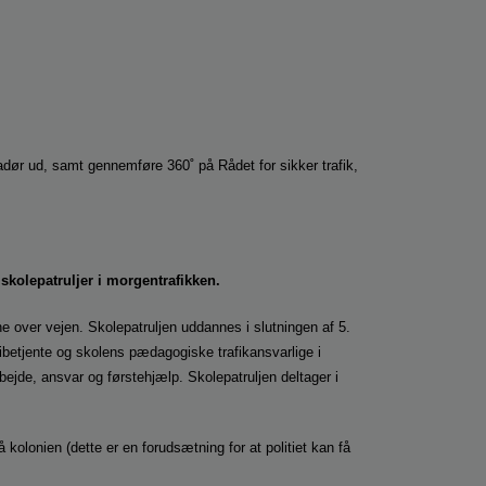
sadør ud, samt gennemføre 360˚ på Rådet for sikker trafik,
 skolepatruljer i morgentrafikken.
rne over vejen. Skolepatruljen uddannes i slutningen af 5.
tibetjente og skolens pædagogiske trafikansvarlige i
ejde, ansvar og førstehjælp. Skolepatruljen deltager i
å kolonien (dette er en forudsætning for at politiet kan få