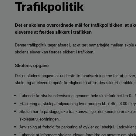
Trafikpolitik
Det er skolens overordnede mål for trafikpolitikken, at 
eleverne at færdes sikkert i trafikken
Denne trafikpolitik tager afsæt i, at et tæt samarbejde mellem skole 
skolens elever kan færdes sikkert i trafikken.
Skolens opgave
Det er skolens opgave at understøtte forudsætningerne for, at elever, 
skole, og at eleverne opnår færdigheder i at færdes sikkert i trafikke
Løbende færdselsundervisning igennem hele skoleforløbet fra 0.- 9
Etablering af skolepatruljeordning hver morgen kl. 7.45 – 8.00 i 
Skolen har to pædagogiske trafikansvarlige, der koordinerer skol
skolepatruljeordningen.
Anvisning af forhold for parkering af cykler og løbehjul. Ladcykler
Løbende at informere skolens elever, forældre og ansatte om skolen