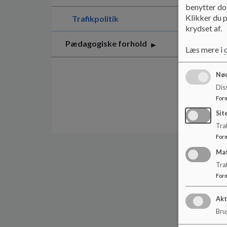
benytter dog
Klikker du p
Trafikpolitik
krydset af.
Pædagogiske forhold
Læs mere i
Nød
Dis
For
Sit
Traf
For
Ma
Tra
For
Akt
Brug