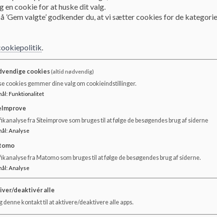
At overholde færdselsregler og følge skolepatruljens anvisninger.
 en cookie for at huske dit valg.
å ’Gem valgte’ godkender du, at vi sætter cookies for de kategorie
At vise hensyn i trafikken og dermed være gode rollemodeller.
God trafikadfærd
cookiepolitik
.
Respekter skolepatruljerne, der passer på skolens børn
vendige cookies
Alle, der færdes i trafikken omkring skolen, udviser hensyn og føl
(altid nødvendig)
se cookies gemmer dine valg om cookieindstillinger.
og skolepatruljens anvisninger.
mål
:
Funktionalitet
Alle, der kan, går eller cykler til og fra skole.
eImprove
Alle gående trafikanter ved Niels Ebbesens Vej krydser skolevejen d
ikanalyse fra Siteimprove som bruges til at følge de besøgendes brug af siderne
Alle bilister parkerer i god afstand fra skolen og går det sidste sty
mål
:
Analyse
Skolens trafikregler
tomo
fikanalyse fra Matomo som bruges til at følge de besøgendes brug af siderne.
Færdsel i skolens åbningstid generelt
mål
:
Analyse
Cykler og løbehjul parkeres kun på de anviste steder uden for sko
iver/deaktivér alle
Cykler må kun medbringes i skolegården uden for skolens åbningst
 denne kontakt til at aktivere/deaktivere alle apps.
Elever under 15 år, må ikke færdes til og fra skole og klub på elek