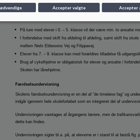
(lovpligtigt pr. 1. jan).
nødvendige
Accepter valgte
Accepter 
Færdsel i forbindelse med undervisningen
På ture med elever i 0. – 5. klasse vil der være min. to ansatte m
I forbindelse med skift fra afdeling til afdeling, samt skift fra skole
mellem Niels Ebbesens Vej og Filippavej.
Elever fra 7. – 9. klasse kan med forældres tilladelse få udgangstill
Brug af cykelhjelme er obligatorisk for elever og ansatte i forbin
Skolen har lånehjelme.
Færdselsundervisning
Skolens færdselsundervisning er en del af ”de timeløse fag” og unde
indgår igennem hele skoleforløbet som en integreret del af undervisn
Undervisningen varetages af årgangens lærere, men de trafikansvarlig
dette kan findes.
Undervisningen sigter bl.a. på, at eleverne er i stand til at bestå flg. 