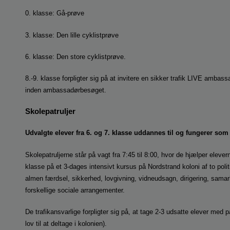
0. klasse: Gå-prøve
3. klasse: Den lille cyklistprøve
6. klasse: Den store cyklistprøve.
8.-9. klasse forpligter sig på at invitere en sikker trafik LIVE ambas
inden ambassadørbesøget.
Skolepatruljer
Udvalgte elever fra 6. og 7. klasse uddannes til og fungerer som
Skolepatruljerne står på vagt fra 7:45 til 8:00, hvor de hjælper eleve
klasse på et 3-dages intensivt kursus på Nordstrand koloni af to poli
almen færdsel, sikkerhed, lovgivning, vidneudsagn, dirigering, samarb
forskellige sociale arrangementer.
De trafikansvarlige forpligter sig på, at tage 2-3 udsatte elever med p
lov til at deltage i kolonien).