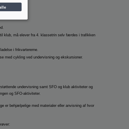
alle
ed.
 til klub, må elever fra 4. klassetrin selv færdes i trafikken
adelse i frikvartererne.
delse med cykling ved undervisning og ekskursioner.
rstøttende undervisning samt SFO og klub aktiviteter og
ingen og SFO-aktiviteter.
e er behjælpelige med materialer eller anvisning af hvor
prøver: