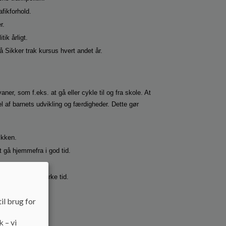
fikforhold.
r.
ik årligt.
å Sikker trak kursus hvert andet år.
aner, som f.eks. at gå eller cykle til og fra skole. At
el af barnets udvikling og færdigheder. Dette gør
ikken.
 gå hjemmefra i god tid.
d lygter i den mørke tid.
il brug for
k – vi