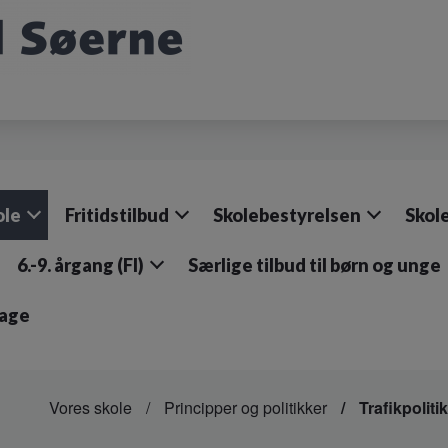
ole
Fritidstilbud
Skolebestyrelsen
Skol
6.-9. årgang (FI)
Særlige tilbud til børn og unge
dage
Vores skole
Principper og politikker
Trafikpolitik