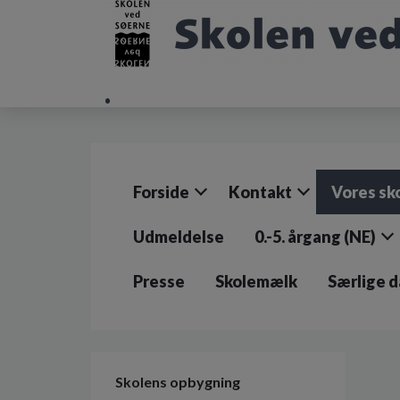
G
å
t
i
.
l
h
o
v
e
d
Forside
Kontakt
Vores sk
i
n
d
Udmeldelse
0.-5. årgang (NE)
h
o
Presse
Skolemælk
Særlige 
l
d
e
t
Skolens opbygning