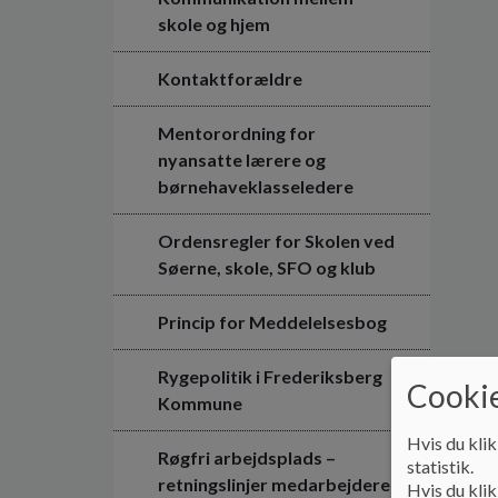
skole og hjem
Kontaktforældre
Mentorordning for
nyansatte lærere og
børnehaveklasseledere
Ordensregler for Skolen ved
Søerne, skole, SFO og klub
Princip for Meddelelsesbog
Rygepolitik i Frederiksberg
Cookie
Kommune
Hvis du klik
Røgfri arbejdsplads –
statistik.
retningslinjer medarbejdere
Hvis du klik