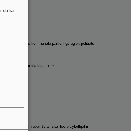
r du har
ger færdselsloven, kommunale parkeringsregler, politiets
er, hvor der står skolepatruljer.
kke vej.
len
id kl. 7-17.
trisk løbehjul. Børn over 15 år, skal bære cykelhjelm