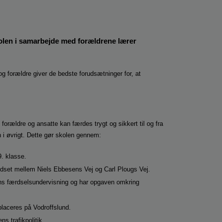
skolen i samarbejde med forældrene lærer
og forældre giver de bedste forudsætninger for, at
forældre og ansatte kan færdes trygt og sikkert til og fra
n i øvrigt. Dette gør skolen gennem:
. klasse.
krydset mellem Niels Ebbesens Vej og Carl Plougs Vej.
ens færdselsundervisning og har opgaven omkring
 placeres på Vodroffslund.
s trafikpolitik.