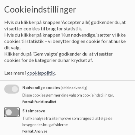
Det eksisterende antal klasser på en årgang omdannes til et mindre
o
Cookieindstillinger
antal nysammensatte klasser.
l
d
e
Hvis du klikker på knappen ’Accepter alle’, godkender du, at
Det er skolens ledelse der, i samarbejde med årgangsteamet, foretager
t
vi sætter cookies til brug for statistik.
klassedannelsen ud fra pædagogiske og sociale hensyn i
Hvis du klikker på knappen ’Kun nødvendige,’ sætter vi ikke
cookies til statistik – vi benytter dog en cookie for at huske
overensstemmelse med skolens generelle principper for
dit valg.
klassedannelse:
Klikker du på ’Gem valgte’ godkender du, at vi sætter
cookies for de kategorier du har krydset af.
- bevarelse af gode venskabsrelationer
Læs mere i
cookiepolitik
.
- skabe nogenlunde lige store klasser
Nødvendige cookies
(altid nødvendig)
- skabe så ligelig kønsfordeling som mulig
Disse cookies gemmer dine valg om cookieindstillinger.
Formål
:
Funktionalitet
- skabe så ligelige fordeling af børn med særlige behov som muligt
SiteImprove
Trafikanalyse fra Siteimprove som bruges til at følge de
- tage hensyn til elevernes forskelligheder
besøgendes brug af siderne
Formål
:
Analyse
Skolens ledelse og årgangsteamet tilrettelægger et forløb, hvor elever og