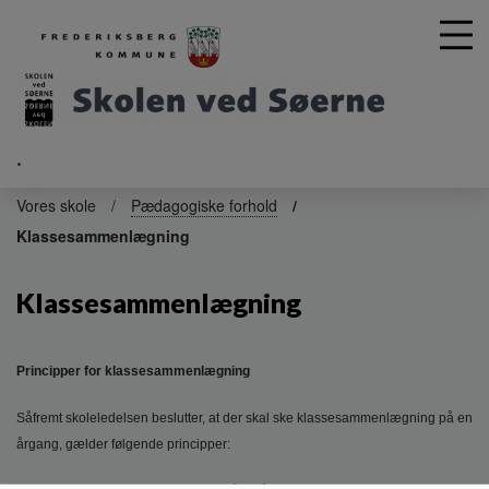
.
G
å
Vores skole
Pædagogiske forhold
t
Klassesammenlægning
i
l
h
Klassesammenlægning
o
v
e
Principper for klassesammenlægning
d
i
Såfremt skoleledelsen beslutter, at der skal ske klassesammenlægning på en
n
årgang, gælder følgende principper:
d
h