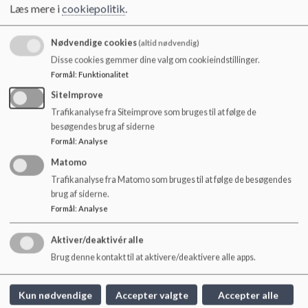
- Vedligehold af skolen
o
Læs mere i
cookiepolitik
.
- Udlån/booking af lokaler (skriv e-mail)
l
- Uddeling af skolemad og skolemælk
d
Nødvendige cookies
(altid nødvendig)
- Facility management for daginstitutioner i nærområdet
e
Disse cookies gemmer dine valg om cookieindstillinger.
t
Kontakt til Teknisk service
Formål
:
Funktionalitet
Telefon: 28 98 01 54
SiteImprove
E-mail: skolenvedsoerne@frederiksberg.dk
Trafikanalyse fra Siteimprove som bruges til at følge de
besøgendes brug af siderne
Formål
:
Analyse
Matomo
Trafikanalyse fra Matomo som bruges til at følge de besøgendes
brug af siderne.
Formål
:
Analyse
Skolen ved Søerne
Niels Ebbesens Vej 10, 1911 Frb C. og Filippavej
Aktiver/deaktivér alle
2 - 4, 1928 Frb C
Brug denne kontakt til at aktivere/deaktivere alle apps.
skolenvedsoerne@frederiksberg.dk
+45 3821 0150
Kun nødvendige
Accepter valgte
Accepter alle