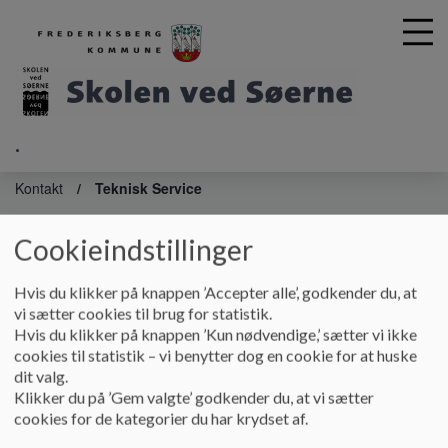
.
G
å
Kontakt
Teknisk Service
t
i
Cookieindstillinger
Teknisk Service
l
h
o
Hvis du klikker på knappen ’Accepter alle’, godkender du, at
v
vi sætter cookies til brug for statistik.
e
Teknisk service
Hvis du klikker på knappen ’Kun nødvendige,’ sætter vi ikke
d
cookies til statistik – vi benytter dog en cookie for at huske
i
Skolens tekniske serviceteam består af en teknisk
dit valg.
n
serviceleder og to teknisk serviceassistenter. Teknisk service
Klikker du på ’Gem valgte’ godkender du, at vi sætter
d
varetager en lang række opgaver, herunder:
cookies for de kategorier du har krydset af.
h