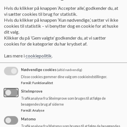
Hvis du klikker på knappen ’Accepter alle’, godkender du, at
Efter gennemgangen af ansøgningerne vil lærere og ledelsen
vi sætter cookies til brug for statistik.
indkalde de mest kvalificerede elever til en samtale, hvor den
Hvis du klikker på knappen ’Kun nødvendige,’ sætter vi ikke
endelige udvælgelse finder sted.
cookies til statistik – vi benytter dog en cookie for at huske
Formelle forventninger til eleverne
dit valg.
Klikker du på ’Gem valgte’ godkender du, at vi sætter
For at sikre en vellykket udveksling stilles der følgende krav
cookies for de kategorier du har krydset af.
til eleverne:
• Eleverne skal overholde værtskolens regler og
Læs mere i
cookiepolitik
.
forventninger til adfærd.
• På Bedford School skal eleverne respektere kravene om
Nødvendige cookies
(altid nødvendig)
formel påklædning.
Disse cookies gemmer dine valg om cookieindstillinger.
• Eleverne skal deltage i en hel skoleuge og følge det skema,
Formål
:
Funktionalitet
de tildeles.
SiteImprove
Mål med udvekslingen
Trafikanalyse fra Siteimprove som bruges til at følge de
besøgendes brug af siderne
Formålet med programmet er at give eleverne indsigt i et
Formål
:
Analyse
andet uddannelsessystem og udfordre deres egne tilgange til
læring. Eleverne bliver både fagligt og personligt udfordret
Matomo
gennem:
Trafikanalyse fra Matomo som bruges til at følge de besøgendes