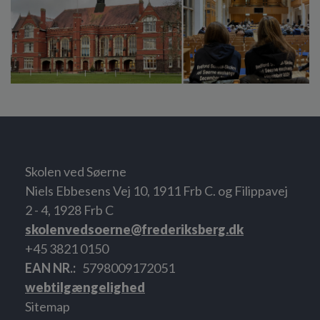
Skolen ved Søerne
Niels Ebbesens Vej 10, 1911 Frb C. og Filippavej
2 - 4, 1928 Frb C
skolenvedsoerne@frederiksberg.dk
+45 3821 0150
EAN NR.
5798009172051
webtilgængelighed
Sitemap