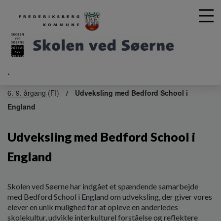
.
G
å
6.-9. årgang (FI)
Udveksling med Bedford School i
t
England
i
l
h
Udveksling med Bedford School i
o
v
England
e
d
i
Skolen ved Søerne har indgået et spændende samarbejde
n
med Bedford School i England om udveksling, der giver vores
d
elever en unik mulighed for at opleve en anderledes
h
skolekultur, udvikle interkulturel forståelse og reflektere