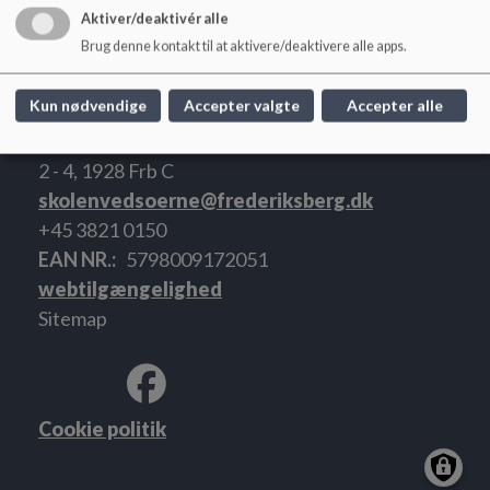
Aktiver/deaktivér alle
Brug denne kontakt til at aktivere/deaktivere alle apps.
Kun nødvendige
Accepter valgte
Accepter alle
Skolen ved Søerne
Niels Ebbesens Vej 10, 1911 Frb C. og Filippavej
2 - 4, 1928 Frb C
skolenvedsoerne@frederiksberg.dk
+45 3821 0150
EAN NR.
5798009172051
webtilgængelighed
Sitemap
Cookie politik