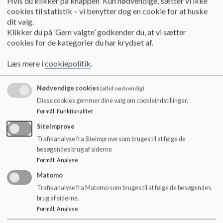
Hvis du klikker på knappen ’Kun nødvendige,’ sætter vi ikke
o
årgangen, og giver en anderledes skoledag end de normalt
cookies til statistik – vi benytter dog en cookie for at huske
l
oplever.
dit valg.
d
Klikker du på ’Gem valgte’ godkender du, at vi sætter
Der er fokus på at fordybe sig i faglige temaer, der styrker
e
cookies for de kategorier du har krydset af.
elevernes læring og skaber en engagerende og anderledes
t
læringsoplevelse. Derudover er der mulighed for at tage på
Læs mere i
cookiepolitik
.
ekskursioner, som f.eks. museumsbesøg, der understøtter
projektarbejdet.
Nødvendige cookies
(altid nødvendig)
Den sidste af projektugerne er hele skolens Søbyuge, som
Disse cookies gemmer dine valg om cookieindstillinger.
ligger ugen før påske. I Søbyuge omdannes hele skolen til en
Formål
:
Funktionalitet
by, og børn og unge arbejder fagligt på tværs af skolen i
SiteImprove
tværfaglige aktiviteter. Det er en unik mulighed for at styrke
samarbejdet mellem alle elever på skolen og skabe en
Trafikanalyse fra Siteimprove som bruges til at følge de
praktisk og inspirerende læringserfaring.
besøgendes brug af siderne
Formål
:
Analyse
Projektugerne understøtter desuden skolens store
Matomo
fællesskab samt årgangsfællesskabet, da de giver eleverne
Trafikanalyse fra Matomo som bruges til at følge de besøgendes
mulighed for at dyrke sociale relationer på tværs af egen og
brug af siderne.
øvrige årgange. Dette skaber et stærkt socialt netværk og
Formål
:
Analyse
fremmer samarbejde, hvilket styrker både de faglige og
sociale relationer mellem eleverne.